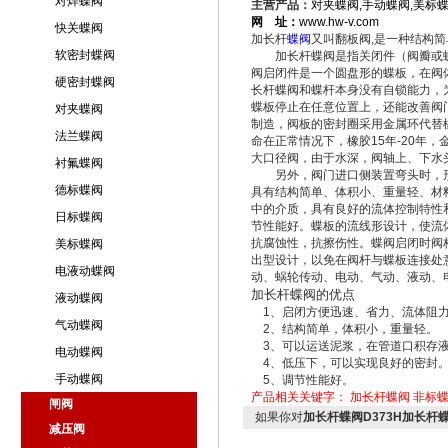
对焊蝶阀
主营产品：
对夹蝶阀
,
手动蝶阀
,
美标
网 址：
www.hw-v.com
快关蝶阀
加长杆
蝶阀
又叫翻板阀,是一种结构
软密封蝶阀
加长杆蝶阀是指关闭件（阀瓣或蝶
阀启闭件是一个圆盘形的蝶板，在阀
硬密封蝶阀
长杆蝶阀和蝶杆本身没有自锁能力，
蝶板停止在任意位置上，还能改善阀
对夹蝶阀
制造，阀板的密封圈采用金属环代替
法兰蝶阀
命在正常情况下，橡胶15年-20年
大口径阀，由于水深，阀轴上、下水
衬氟蝶阀
另外，阀门进口侧装置弯头时，形
德标蝶阀
具有结构简单、体积小、重量轻、材
中的介质，具有良好的流体控制特性和
日标蝶阀
节性能好。蝶板的流线形设计，使流
抗腐蚀性，抗擦伤性。蝶阀启闭时阀
美标蝶阀
出型设计，以免在阀杆与蝶板连接处
电液动蝶阀
动、蜗轮传动、电动、气动、液动、
加长杆蝶阀的优点
液动蝶阀
1、启闭方便迅速、省力、流体阻力
气动蝶阀
2、结构简单，体积小，重量轻。
3、可以运送泥浆，在管道口积存液体
电动蝶阀
4、低压下，可以实现良好的密封
手动蝶阀
5、调节性能好。
产品相关关键字：
加长杆蝶阀 非标蝶
闸阀
如果你对
加长杆蝶阀D373H加长杆蝶阀
减压阀