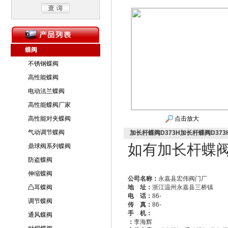
蝶阀
不锈钢蝶阀
高性能蝶阀
电动法兰蝶阀
高性能蝶阀厂家
高性能对夹蝶阀
点击放大
气动调节蝶阀
加长杆蝶阀D373H加长杆蝶阀D373H
如有加长杆蝶阀
鼎球阀系列蝶阀
防盗蝶阀
伸缩蝶阀
公司名称：
永嘉县宏伟阀门厂
凸耳蝶阀
地 址：
浙江温州永嘉县三桥镇
电 话：
86-
调节蝶阀
传 真：
86-
手 机：
通风蝶阀
：
李海辉