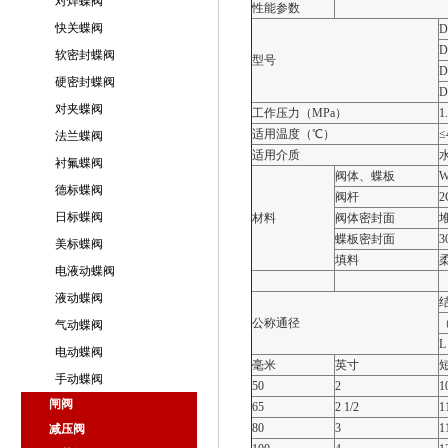
对焊蝶阀
性能参数
快关蝶阀
D
D
软密封蝶阀
型号
D
硬密封蝶阀
D
对夹蝶阀
工作压力（MPa）
1
适用温度（℃）
≤
法兰蝶阀
适用介质
衬氟蝶阀
阀体、蝶板
W
德标蝶阀
阀杆
2
日标蝶阀
材料
阀体密封面
堆
蝶板密封面
美标蝶阀
填料
电液动蝶阀
液动蝶阀
公称通径
气动蝶阀
L
电动蝶阀
毫米
英寸
手动蝶阀
50
2
1
闸阀
65
2 1/2
1
80
3
1
减压阀