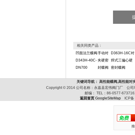
相关同类产品：
凹面法兰蝶阀
手动对
D363H-16C对
D343H-40C-
夹硬密
焊式三偏心硬
DN700
封蝶阀
密封蝶阀
关键词导航： 高性能蝶阀,高性能对
Copyright © 2014 公司名称：永嘉县宏伟阀门厂
邮编：
TEL：
86-0577-67371
返回首页
GoogleSiteMap
ICP备
推