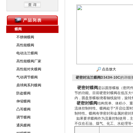
蝶阀
不锈钢蝶阀
高性能蝶阀
电动法兰蝶阀
高性能蝶阀厂家
高性能对夹蝶阀
点击放大
气动调节蝶阀
硬密封法兰蝶阀D343H-10C
的详细
鼎球阀系列蝶阀
硬密封蝶阀
是以圆形蝶板（密闭件
节的功能。目前硬密封蝶阀在低压大
防盗蝶阀
内，圆盘形蝶板绕着轴线旋转，旋转角度
伸缩蝶阀
硬密封蝶阀
结构简单、体积小、重
流体控制特性。蝶阀处于*开启位置
凸耳蝶阀
制特性。蝶阀有弹密封和金属的密封
调节蝶阀
如果要求蝶阀作为流量控制使用，主
不仅在石油、煤气、化工、水处理等
通风蝶阀