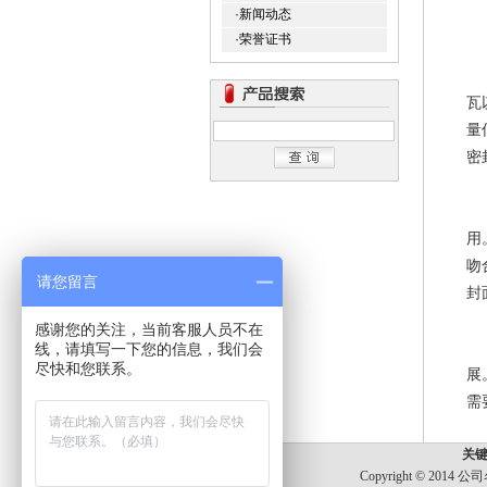
·新闻动态
·荣誉证书
蝶
瓦
量
密
城
用
吻
请您留言
封
感谢您的关注，当前客服人员不在
能
线，请填写一下您的信息，我们会
尽快和您联系。
展
需
关键
Copyright © 