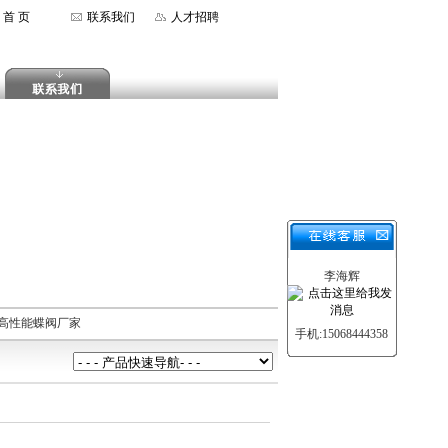
首 页
联系我们
人才招聘
李海辉
,高性能蝶阀厂家
手机:15068444358