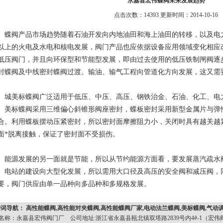
永嘉县宏伟蝶阀未来发展趋势
点击次数：14393 更新时间：2014-10-16
阀产品市场趋势随着石油开发向内地油田和海上油田的转移，以及电力工
以上的火电及水电和核电发展，阀门产品也应依据设备应用领域变化相应
低压阀门，并且向环保型和节能型发展，即由过去使用的低压铁制闸阀逐
封蝶阀及中线密封蝶阀过渡。输油、输气工程向管道化方向发展，这又需
美标蝶阀广泛适用于低压、中压、高压、钢铁治金、石油、化工、电力
。美标蝶阀采用三维偏心斜锥形阀座密封，蝶板密封采用新型金属片与弹
合。利用蝶板摆动压紧密封，所以密封面摩擦阻力小，关闭时具有越关越
面*脱离接触，保证了密封面不受损伤。
源发展的另一面就是节能，所以从节约能源方面看，要发展蒸汽疏水
。电站的建设向大型化发展，所以需用大口径及高压的安全阀和减压阀，
要，阀门供应由单一品种向多品种和多规格发展。
词导航： 高性能蝶阀,高性能对夹蝶阀,高性能蝶阀厂家,电动法兰蝶阀,美标蝶阀,气动
2014 公司名称：永嘉县宏伟阀门厂 公司地址:浙江省永嘉县瓯北镇双塔路2839号内4#-1