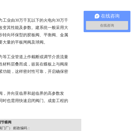
在线咨询
业由30万千瓦以下的火电向30万千
在线咨询
改变其性能及参数。建系统一般采用大
步转向环保型的胶板阀、平衡阀、金属
要大量的平板闸阀及球阀。
等工业管道上作截断或调节介质流量
性材料层叠而成，嵌装在蝶板上与阀座
紧功能，这样密封性可靠，开启确保密
阀，并向亚临界和超临界的高参数发
同时也需用快速启闭阀门。成套工程的
调节蝶阀
（宏伟阀门厂） 邮政编码：