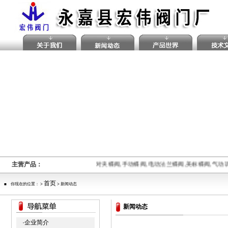
主营产品：
对夹蝶阀,手动蝶阀,电动法兰蝶阀,美标蝶阀,气
首页
■ 你现在的位置： >
> 新闻动态
新闻动态
·企业简介