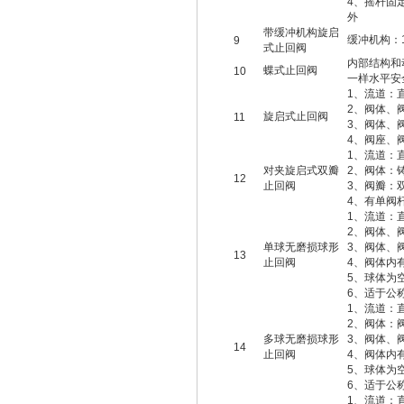
4、摇杆固
外
带缓冲机构旋启
缓冲机构：
9
式止回阀
内部结构和
蝶式止回阀
10
一样水平安
1、流道：
2、阀体、
旋启式止回阀
11
3、阀体、
4、阀座、
1、流道：
对夹旋启式双瓣
2、阀体：
12
止回阀
3、阀瓣：
4、有单阀
1、流道：
2、阀体、
单球无磨损球形
3、阀体、
13
止回阀
4、阀体内
5、球体为
6、适于公称
1、流道：
2、阀体：
多球无磨损球形
3、阀体、
14
止回阀
4、阀体内
5、球体为
6、适于公称
1、流道：