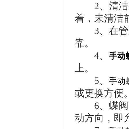
2、清洁内
着，未清洁
3、在管路
靠。
4、
手动
上。
5、
手动
或更换方便
6、蝶阀安
动方向，即