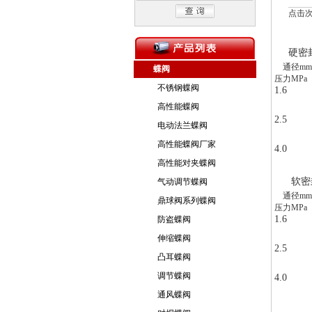
点击次数
硬密
通径
mm
蝶阀
压力
MPa
不锈钢蝶阀
1.6
高性能蝶阀
2.5
电动法兰蝶阀
高性能蝶阀厂家
4.0
高性能对夹蝶阀
软密
气动调节蝶阀
通径
mm
鼎球阀系列蝶阀
压力
MPa
1.6
防盗蝶阀
伸缩蝶阀
2.5
凸耳蝶阀
调节蝶阀
4.0
通风蝶阀