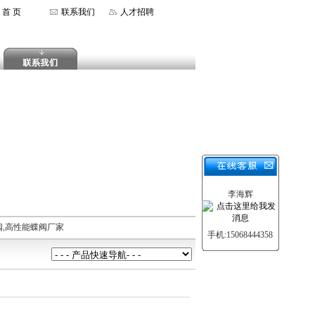
首 页
联系我们
人才招聘
李海辉
阀,高性能蝶阀厂家
手机:15068444358