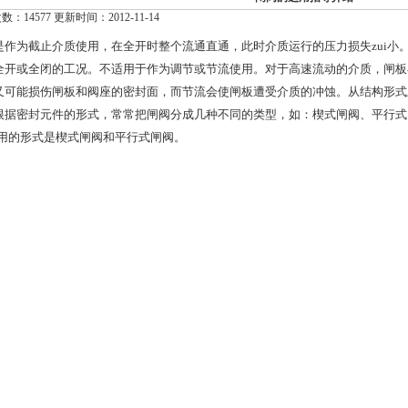
：14577 更新时间：2012-11-14
是作为截止介质使用，在全开时整个流通直通，此时介质运行的压力损失zui小
全开或全闭的工况。不适用于作为调节或节流使用。对于高速流动的介质，闸板
又可能损伤闸板和阀座的密封面，而节流会使闸板遭受介质的冲蚀。从结构形式
根据密封元件的形式，常常把闸阀分成几种不同的类型，如：楔式闸阀、平行式
i常用的形式是楔式闸阀和平行式闸阀。