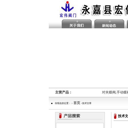
主营产品：
对夹蝶阀,手动蝶
首页
■ 你现在的位置： >
>技术文章
技术