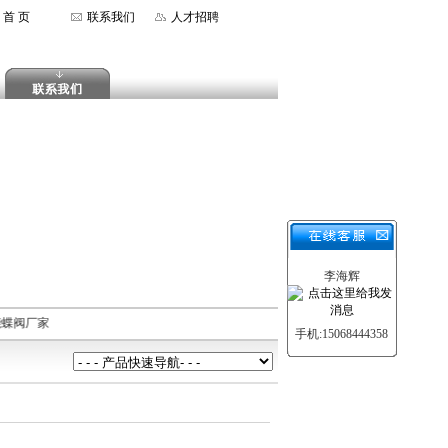
首 页
联系我们
人才招聘
李海辉
能蝶阀厂家
手机:15068444358